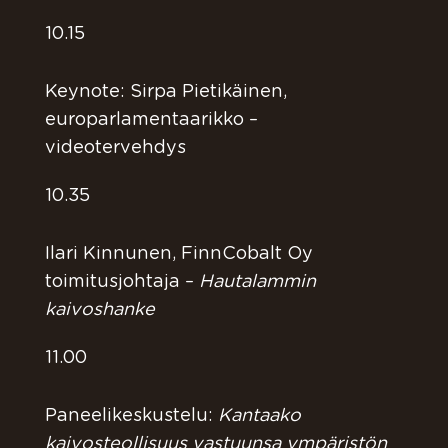
10.15
Keynote: Sirpa Pietikäinen,
europarlamentaarikko –
videotervehdys
10.35
Ilari Kinnunen, FinnCobalt Oy
toimitusjohtaja –
Hautalammin
kaivoshanke
11.00
Paneelikeskustelu:
Kantaako
kaivosteollisuus vastuunsa ympäristön