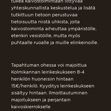
tukea kaivostoimintaan liittyvää
yhteiskunnallista keskustelua ja lisätä
tutkittuun tietoon perustuvaa
tietoisuutta niistä uhkista, joita
kaivostoiminta aiheuttaa ympäristölle,
etenkin vesistöille, mutta myös
puhtaalle ruoalle ja muille elinkeinoille.
Tapahtuman ohessa voi majoittua
Kolmikannan leirikeskukseen 8-4
henkilön huoneisiin hintaan
15€/henkilö. Kyyditys leirikeskukseen
sisältyy hintaan. Ilmoittautuminen
majoitukseen ja perjantain
kaivoskierrokselle