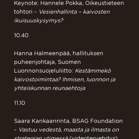
Keynote: Hannele Pokka, Oikeustieteen
tohtori –
Vesienhallinta – kaivosten
ikuisuuskysymys?
10.40
Hanna Halmeenpää, hallituksen
puheenjohtaja, Suomen
Luonnonsuojeluliitto:
Kestämmekö
kaivostoimintaa? Ihmisen, luonnon ja
yhteiskunnan reunaehtoja
11.10
Saara Kankaanrinta, BSAG Foundation
–
Vastuu vedestä, maasta ja ilmasta on
strategian ytimessä
(videotervehdys)